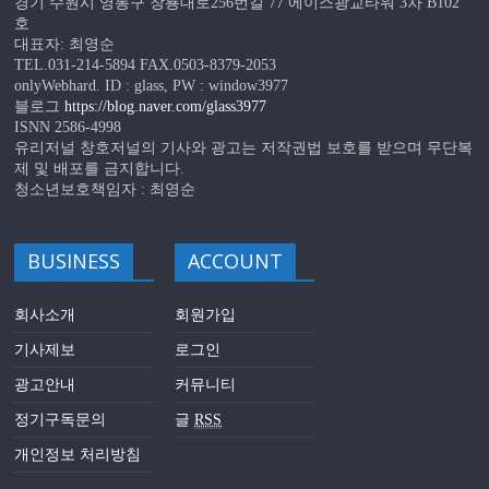
경기 수원시 영통구 창룡대로256번길 77 에이스광교타워 3차 B102
호
대표자: 최영순
TEL.031-214-5894 FAX.0503-8379-2053
onlyWebhard. ID : glass, PW : window3977
블로그
https://blog.naver.com/glass3977
ISNN 2586-4998
유리저널 창호저널의 기사와 광고는 저작권법 보호를 받으며 무단복
제 및 배포를 금지합니다.
청소년보호책임자 : 최영순
BUSINESS
ACCOUNT
회사소개
회원가입
기사제보
로그인
광고안내
커뮤니티
정기구독문의
글
RSS
개인정보 처리방침