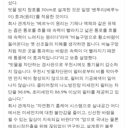
섰다.
빗물 방지 창호를 30cm로 설계한 것은 일명 ‘벤투리(베루누
이) 효과(원리)’를 적용한 것이다.
회사 관계자는 “베르누이 원리는 기체나 액체와 같은 유체
는 좁은 통로를 흐를 때 속력이 빨라지고 넓은 통로를 흐를
때 속력이 느려지는 원리다”라며 “바늘구멍으로 황소바람이
들어온다는 옛 선조들의 지혜를 생각하면 됩니다. 바늘구멍
처럼 작은 곳을 통과하는 바람은 속력이 더 빨라지기 때문
에 통풍에 더 효과적입니다”라고 보충 설명했다.
“빗물을 차단하는 경사판으로 우천시에도 통기율이 감소하
지 않습니다. 우천시 빗물차단판이 필터로부터 비를 막아주
면 먼지 떡이 형성되지 않으므로, 필터의 기공폐색이 일어
나지 않습니다. 클리어창의 나노방진망 미세먼지 필터는 차
단율 96.6%, 초미세먼지 86.9% 이상의 필터를 제공하고 있
습니다.”
회사 관계자는 “자연환기 홈케어 시스템으로 실내공간 어디
에서든 미세먼지에 대한 불안감을 줄이고, 신선한 바람을
쐴 수 있는 일상이 지속되길 바란다”며 “앞으로 국내는 물론
해외시장진출을 위해 끊임없이 연구하고, 설계중인 블루