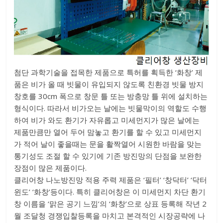
첨단 과학기술을 접목한 제품으로 특허를 획득한 ‘화창’ 제
품은 비가 올 때 빗물이 유입되지 않도록 친환경 빗물 방지
창호를 30cm 폭으로 창문 틀 또는 방충망 틀 위에 설치하는
형식이다. 따라서 비가오는 날에는 빗물막이의 역할도 수행
하여 비가 와도 환기가 자유롭고 미세먼지가 많은 날에는
제품만큼만 열어 두어 맘놓고 환기를 할 수 있고 미세먼지
가 적어 날이 좋을때는 문을 활짝열어 시원한 바람을 맞는
통기성도 조절 할 수 있기에 기존 방진망의 단점을 보완한
장점이 많은 제품이다.
클리어창 나노방진망 적용 주력 제품은 ‘필터’ ‘창닥터’ ‘닥터
윈도’ ‘화창’등이다. 특히 클리어창은 이 미세먼지 차단 환기
창 이름을 ‘맑은 공기 느낌’의 ‘화창’으로 상표 등록해 작년 2
월 조달청 경쟁입찰등록을 마치고 본격적인 시장공략에 나