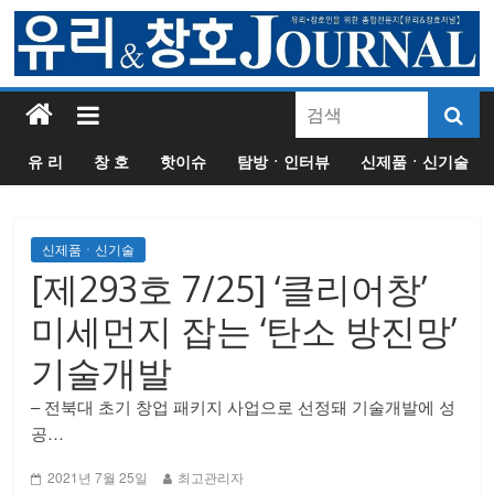
유 리
창 호
핫이슈
탐방ㆍ인터뷰
신제품ㆍ신기술
신제품ㆍ신기술
[제293호 7/25] ‘클리어창’
미세먼지 잡는 ‘탄소 방진망’
기술개발
– 전북대 초기 창업 패키지 사업으로 선정돼 기술개발에 성
공
– 방진망 자체가 미세먼지 및 초미세먼지 분해 / – 탄소 나노
2021년 7월 25일
최고관리자
방진망 제조 스타트기업으로 출발